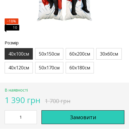
−18%
10
Розмір
40х100см
50х150см
60х200см
30х60см
40х120см
50х170см
60х180см
В наявності
1 390 грн
1 700 грн
Замовити