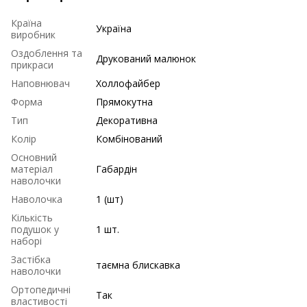
Країна
Україна
виробник
Оздоблення та
Друкований малюнок
прикраси
Наповнювач
Холлофайбер
Форма
Прямокутна
Тип
Декоративна
Колір
Комбінований
Основний
матеріал
Габардін
наволочки
Наволочка
1 (шт)
Кількість
подушок у
1 шт.
наборі
Застібка
таємна блискавка
наволочки
Ортопедичні
Так
властивості