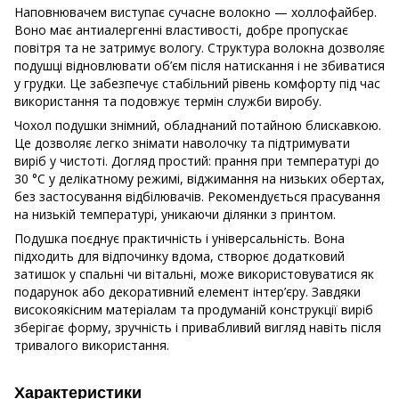
Наповнювачем виступає сучасне волокно — холлофайбер.
Воно має антиалергенні властивості, добре пропускає
повітря та не затримує вологу. Структура волокна дозволяє
подушці відновлювати об’єм після натискання і не збиватися
у грудки. Це забезпечує стабільний рівень комфорту під час
використання та подовжує термін служби виробу.
Чохол подушки знімний, обладнаний потайною блискавкою.
Це дозволяє легко знімати наволочку та підтримувати
виріб у чистоті. Догляд простий: прання при температурі до
30 °C у делікатному режимі, віджимання на низьких обертах,
без застосування відбілювачів. Рекомендується прасування
на низькій температурі, уникаючи ділянки з принтом.
Подушка поєднує практичність і універсальність. Вона
підходить для відпочинку вдома, створює додатковий
затишок у спальні чи вітальні, може використовуватися як
подарунок або декоративний елемент інтер’єру. Завдяки
високоякісним матеріалам та продуманій конструкції виріб
зберігає форму, зручність і привабливий вигляд навіть після
тривалого використання.
Характеристики