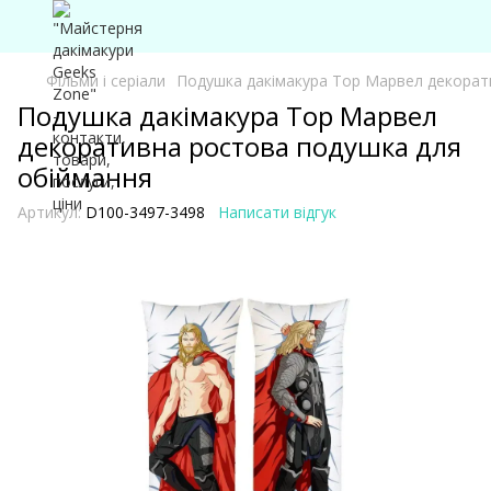
Фільми і серіали
Подушка дакімакура Тор Марвел декорат
Подушка дакімакура Тор Марвел
декоративна ростова подушка для
обіймання
Артикул:
D100-3497-3498
Написати відгук