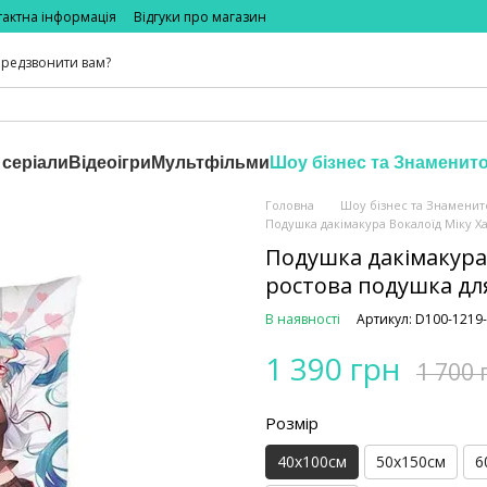
тактна інформація
Відгуки про магазин
редзвонити вам?
 серіали
Відеоігри
Мультфільми
Шоу бізнес та Знаменито
Головна
Шоу бізнес та Знаменит
Подушка дакімакура Вокалоїд Міку Х
Подушка дакімакура
ростова подушка дл
В наявності
Артикул: D100-1219
1 390 грн
1 700 
Розмір
40х100см
50х150см
6