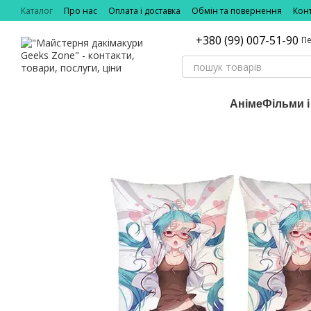
Перейти до основного контенту
Каталог
Про нас
Оплата і доставка
Обмін та повернення
Кон
+380 (99) 007-51-90
Пе
Аніме
Фільми і