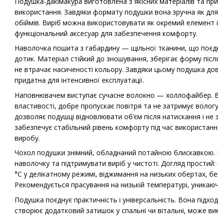
Подушка-дакімакура виготовлена з якісних матеріалів та п
використання. Завдяки формату подушки вона зручна як для с
обіймів. Виріб можна використовувати як окремий елемент і
функціональний аксесуар для забезпечення комфорту.
Наволочка пошита з габардину — щільної тканини, що поєдну
дотик. Матеріал стійкий до зношування, зберігає форму піс
не втрачає насиченості кольору. Завдяки цьому подушка довг
придатна для інтенсивної експлуатації.
Наповнювачем виступає сучасне волокно — холлофайбер. В
властивості, добре пропускає повітря та не затримує волог
дозволяє подушці відновлювати об’єм після натискання і не 
забезпечує стабільний рівень комфорту під час використан
виробу.
Чохол подушки знімний, обладнаний потайною блискавкою. 
наволочку та підтримувати виріб у чистоті. Догляд простий:
°C у делікатному режимі, віджимання на низьких обертах, бе
Рекомендується прасування на низькій температурі, уникаюч
Подушка поєднує практичність і універсальність. Вона підхо
створює додатковий затишок у спальні чи вітальні, може в