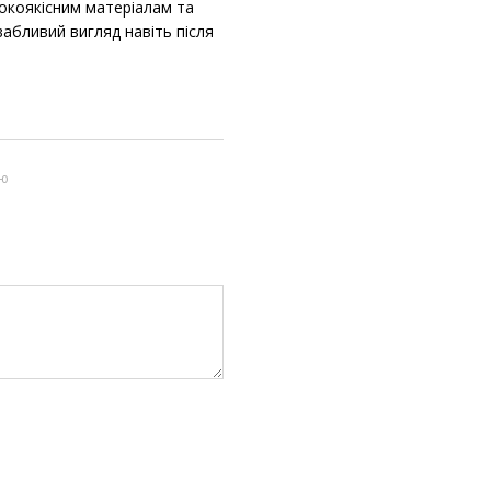
сокоякісним матеріалам та
вабливий вигляд навіть після
ою