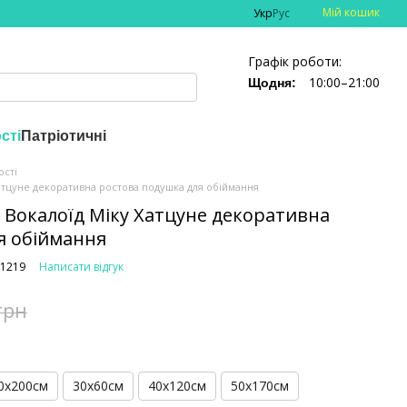
Мій кошик
Укр
Рус
Графік роботи:
10:00–21:00
Щодня:
сті
Патріотичні
ості
атцуне декоративна ростова подушка для обіймання
 Вокалоїд Міку Хатцуне декоративна
я обіймання
-1219
Написати відгук
грн
0х200см
30х60см
40х120см
50х170см