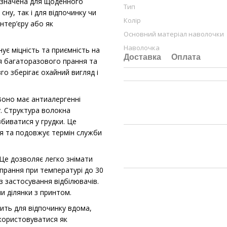
ризначена для щоденного
Тип
ну, так і для відпочинку чи
Колір
нтер’єру або як
Основний матеріал наволочки
Наволочка
є міцність та приємність на
Доставка
Оплата
ля багаторазового прання та
о зберігає охайний вигляд і
оно має антиалергенні
у. Структура волокна
збиватися у грудки. Це
ня та подовжує термін служби
Це дозволяє легко знімати
 прання при температурі до 30
з застосування відбілювачів.
и ділянки з принтом.
дить для відпочинку вдома,
икористовуватися як