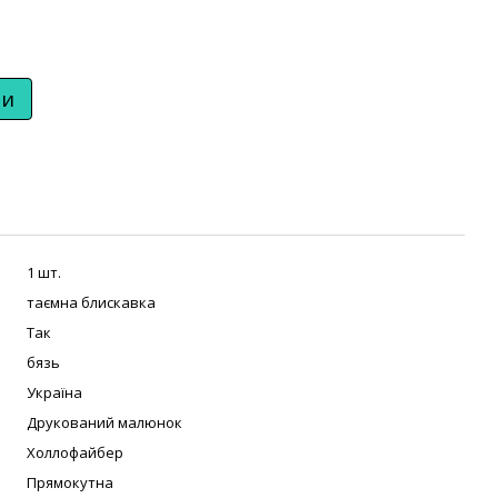
ти
1 шт.
таємна блискавка
Так
бязь
Україна
Друкований малюнок
Холлофайбер
Прямокутна