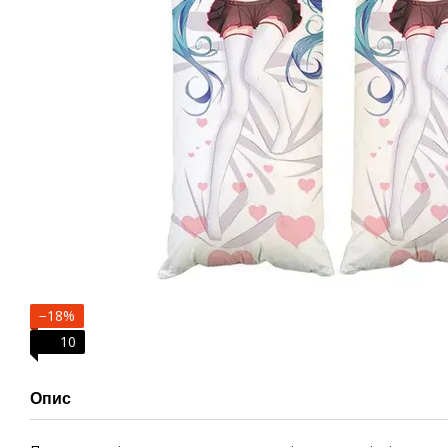
−18%
10
Опис