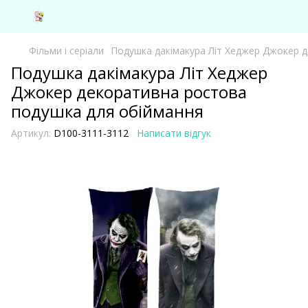
Фільми і серіали
Подушка дакімакура Літ Хеджер Джокер 
Подушка дакімакура Літ Хеджер
Джокер декоративна ростова
подушка для обіймання
Артикул:
D100-3111-3112
Написати відгук