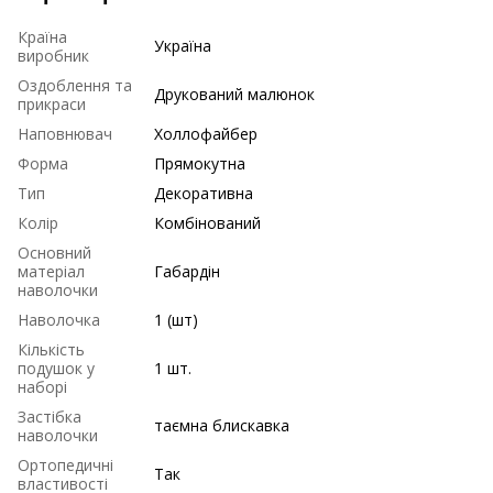
Країна
Україна
виробник
Оздоблення та
Друкований малюнок
прикраси
Наповнювач
Холлофайбер
Форма
Прямокутна
Тип
Декоративна
Колір
Комбінований
Основний
матеріал
Габардін
наволочки
Наволочка
1 (шт)
Кількість
подушок у
1 шт.
наборі
Застібка
таємна блискавка
наволочки
Ортопедичні
Так
властивості