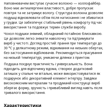
Наповнювачем виступає сучасне волокно — холлофайбер.
Воно має антиалергенні властивості, добре пропускає
повітря та не затримує вологу. Структура волокна дозволяє
подушці відновлювати об’єм після натискання і не збиватися
у грудки. Це забезпечує стабільний рівень комфорту під час
використання та подовжує термін служби виробу.
Чохол подушки знімний, обладнаний потайною блискавкою.
Це дозволяє легко знімати наволочку та підтримувати
виріб у чистоті. Догляд простий: прання при температурі до
30 °C у делікатному режимі, віджимання на низьких обертах,
без застосування відбілювачів. Рекомендується прасування
на низькій температурі, уникаючи ділянки з принтом.
Подушка поєднує практичність і універсальність. Вона
підходить для відпочинку вдома, створює додатковий
затишок у спальні чи вітальні, може використовуватися як
подарунок або декоративний елемент інтер’єру. Завдяки
високоякісним матеріалам та продуманій конструкції виріб
зберігає форму, зручність і привабливий вигляд навіть після
тривалого використання.
Характеристики