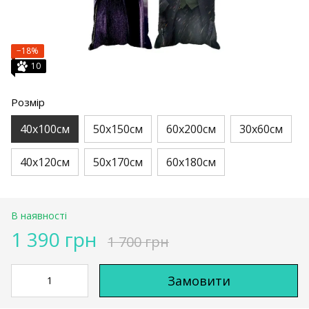
−18%
10
Розмір
40х100см
50х150см
60х200см
30х60см
40х120см
50х170см
60х180см
В наявності
1 390 грн
1 700 грн
Замовити