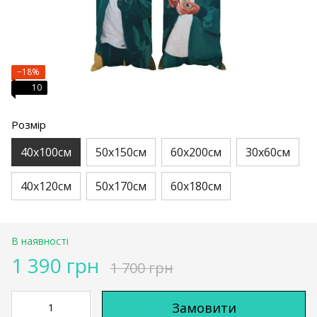
−18%
10
Розмір
40х100см
50х150см
60х200см
30х60см
40х120см
50х170см
60х180см
В наявності
1 390 грн
1 700 грн
Замовити