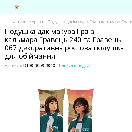
Фільми і серіали
Подушка дакімакура Гра в кальмара Грав
Подушка дакімакура Гра в
кальмара Гравець 240 та Гравець
067 декоративна ростова подушка
для обіймання
Артикул:
D100-3059-3060
Написати відгук