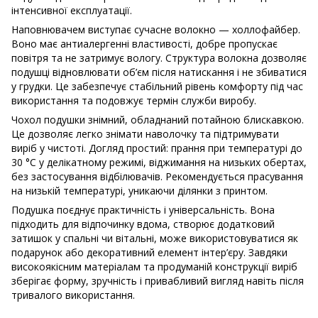
інтенсивної експлуатації.
Наповнювачем виступає сучасне волокно — холлофайбер.
Воно має антиалергенні властивості, добре пропускає
повітря та не затримує вологу. Структура волокна дозволяє
подушці відновлювати об’єм після натискання і не збиватися
у грудки. Це забезпечує стабільний рівень комфорту під час
використання та подовжує термін служби виробу.
Чохол подушки знімний, обладнаний потайною блискавкою.
Це дозволяє легко знімати наволочку та підтримувати
виріб у чистоті. Догляд простий: прання при температурі до
30 °C у делікатному режимі, віджимання на низьких обертах,
без застосування відбілювачів. Рекомендується прасування
на низькій температурі, уникаючи ділянки з принтом.
Подушка поєднує практичність і універсальність. Вона
підходить для відпочинку вдома, створює додатковий
затишок у спальні чи вітальні, може використовуватися як
подарунок або декоративний елемент інтер’єру. Завдяки
високоякісним матеріалам та продуманій конструкції виріб
зберігає форму, зручність і привабливий вигляд навіть після
тривалого використання.