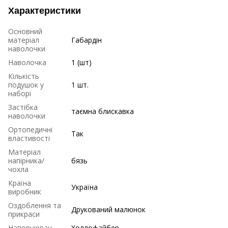
Характеристики
Основний
матеріал
Габардін
наволочки
Наволочка
1 (шт)
Кількість
подушок у
1 шт.
наборі
Застібка
таємна блискавка
наволочки
Ортопедичні
Так
властивості
Матеріал
напірника/
бязь
чохла
Країна
Україна
виробник
Оздоблення та
Друкований малюнок
прикраси
Наповнювач
Холлофайбер