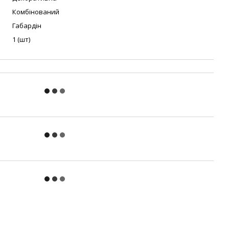
Комбінований
Габардін
1 (шт)