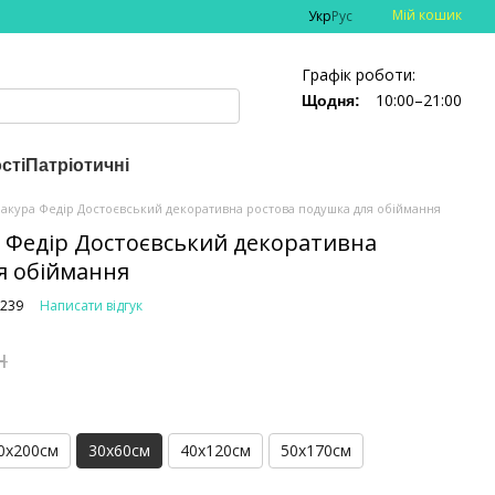
Мій кошик
Укр
Рус
Графік роботи:
10:00–21:00
Щодня:
сті
Патріотичні
акура Федір Достоєвський декоративна ростова подушка для обіймання
 Федір Достоєвський декоративна
я обіймання
3239
Написати відгук
н
0х200см
30х60см
40х120см
50х170см