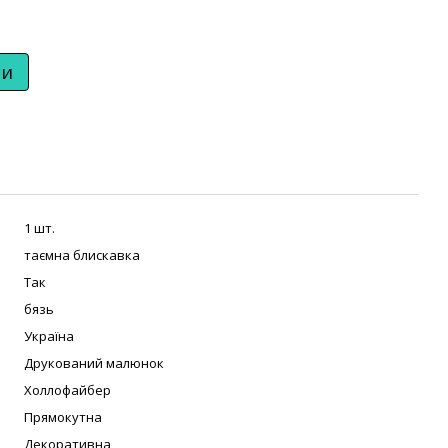
ти
1 шт.
таємна блискавка
Так
бязь
Україна
Друкований малюнок
Холлофайбер
Прямокутна
Декоративна