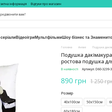
тактна інформація
Відгуки про магазин
редзвонити вам?
 серіали
Відеоігри
Мультфільми
Шоу бізнес та Знаменито
Головна
Аніме
Подушка дакім
Подушка дакімакура
ростова подушка дл
В наявності
Артикул: D60-3239-
890 грн
1 250 гр
Розмір
40х100см
50х150см
6
60х180см