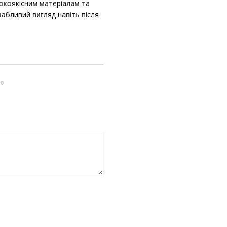
сокоякісним матеріалам та
вабливий вигляд навіть після
ою