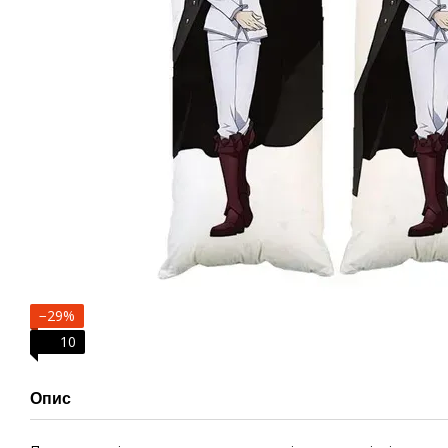
−29%
10
Опис