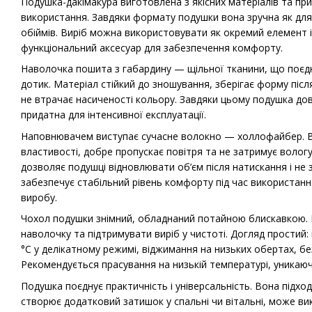
Подушка-дакімакура виготовлена з якісних матеріалів та п
використання. Завдяки формату подушки вона зручна як для с
обіймів. Виріб можна використовувати як окремий елемент і
функціональний аксесуар для забезпечення комфорту.
Наволочка пошита з габардину — щільної тканини, що поєдну
дотик. Матеріал стійкий до зношування, зберігає форму піс
не втрачає насиченості кольору. Завдяки цьому подушка довг
придатна для інтенсивної експлуатації.
Наповнювачем виступає сучасне волокно — холлофайбер. В
властивості, добре пропускає повітря та не затримує волог
дозволяє подушці відновлювати об’єм після натискання і не 
забезпечує стабільний рівень комфорту під час використан
виробу.
Чохол подушки знімний, обладнаний потайною блискавкою. 
наволочку та підтримувати виріб у чистоті. Догляд простий:
°C у делікатному режимі, віджимання на низьких обертах, бе
Рекомендується прасування на низькій температурі, уникаюч
Подушка поєднує практичність і універсальність. Вона підхо
створює додатковий затишок у спальні чи вітальні, може в