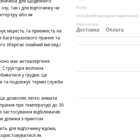
ризначена для щоденного
Колір
ну, так і для відпочинку чи
нтер’єру або як
Основний матеріал наволочки
Наволочка
Доставка
Оплата
є міцність та приємність на
ля багаторазового прання та
о зберігає охайний вигляд і
оно має антиалергенні
у. Структура волокна
збиватися у грудки. Це
ня та подовжує термін служби
Це дозволяє легко знімати
 прання при температурі до 30
з застосування відбілювачів.
и ділянки з принтом.
дить для відпочинку вдома,
икористовуватися як