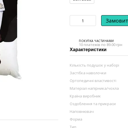
Замови
ПОКУПКА ЧАСТИНАМИ
10 платежів по 89.00 грн
Характеристики
Кількість подушок у наборі
Застібка наволочки
Ортопедичні властивості
Матеріал напірника/чохла
Країна виробник
Оздоблення та прикраси
Наповнювач
Форма
Тип