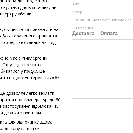
ризначена для щоденного
Тип
ну, так і для відпочинку чи
Колір
нтер’єру або як
Основний матеріал наволочки
Наволочка
є міцність та приємність на
Доставка
Оплата
ля багаторазового прання та
о зберігає охайний вигляд і
оно має антиалергенні
у. Структура волокна
збиватися у грудки. Це
ня та подовжує термін служби
Це дозволяє легко знімати
 прання при температурі до 30
з застосування відбілювачів.
и ділянки з принтом.
дить для відпочинку вдома,
икористовуватися як