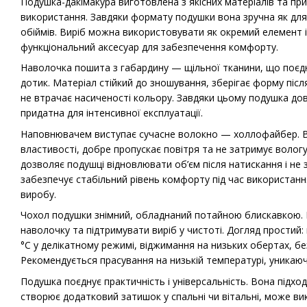
Подушка-дакімакура виготовлена з якісних матеріалів та п
використання. Завдяки формату подушки вона зручна як для с
обіймів. Виріб можна використовувати як окремий елемент і
функціональний аксесуар для забезпечення комфорту.
Наволочка пошита з габардину — щільної тканини, що поєдну
дотик. Матеріал стійкий до зношування, зберігає форму піс
не втрачає насиченості кольору. Завдяки цьому подушка довг
придатна для інтенсивної експлуатації.
Наповнювачем виступає сучасне волокно — холлофайбер. В
властивості, добре пропускає повітря та не затримує волог
дозволяє подушці відновлювати об’єм після натискання і не 
забезпечує стабільний рівень комфорту під час використан
виробу.
Чохол подушки знімний, обладнаний потайною блискавкою. 
наволочку та підтримувати виріб у чистоті. Догляд простий:
°C у делікатному режимі, віджимання на низьких обертах, бе
Рекомендується прасування на низькій температурі, уникаюч
Подушка поєднує практичність і універсальність. Вона підхо
створює додатковий затишок у спальні чи вітальні, може в