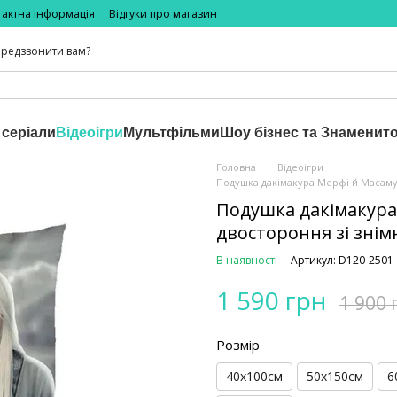
тактна інформація
Відгуки про магазин
редзвонити вам?
 серіали
Відеоігри
Мультфільми
Шоу бізнес та Знаменито
Головна
Відеоігри
Подушка дакімакура Мерфі й Масаму
Подушка дакімакура
двостороння зі знім
В наявності
Артикул: D120-2501
1 590 грн
1 900 
Розмір
40х100см
50х150см
6