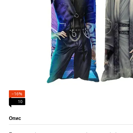
−16%
10
Опис