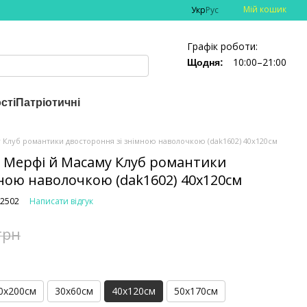
Мій кошик
Укр
Рус
Графік роботи:
10:00–21:00
Щодня:
сті
Патріотичні
 Клуб романтики двостороння зі знімною наволочкою (dak1602) 40х120см
 Мерфі й Масаму Клуб романтики
ною наволочкою (dak1602) 40х120см
-2502
Написати відгук
грн
0х200см
30х60см
40х120см
50х170см