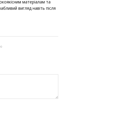
сокоякісним матеріалам та
вабливий вигляд навіть після
ою