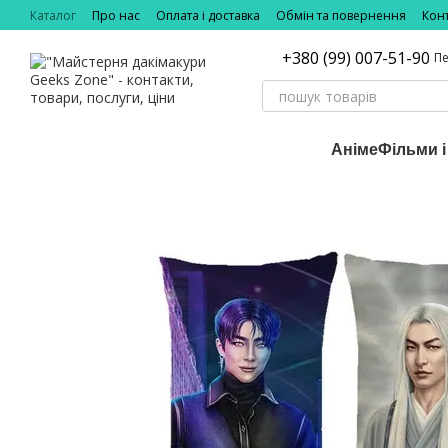
Перейти до основного контенту
Каталог
Про нас
Оплата і доставка
Обмін та повернення
Кон
+380 (99) 007-51-90
Пе
Аніме
Фільми і