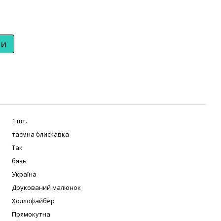
ти
1 шт.
таємна блискавка
Так
бязь
Україна
Друкований малюнок
Холлофайбер
Прямокутна