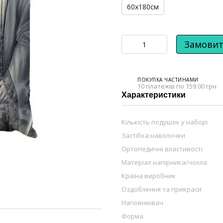
60х180см
Замови
ПОКУПКА ЧАСТИНАМИ
10 платежів по 159.00 грн
Характеристики
Кількість подушок у наборі
Застібка наволочки
Ортопедичні властивості
Матеріал напірника/чохла
Країна виробник
Оздоблення та прикраси
Наповнювач
Форма