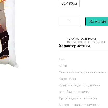
60х180см
Замови
ПОКУПКА ЧАСТИНАМИ
10 платежів по 139.00 грн
Характеристики
Тип
Колір
Основний матеріал наволочки
Наволочка
Кількість подушок у наборі
Застібка наволочки
Ортопедичні властивості
Матеріал напірника/чохла