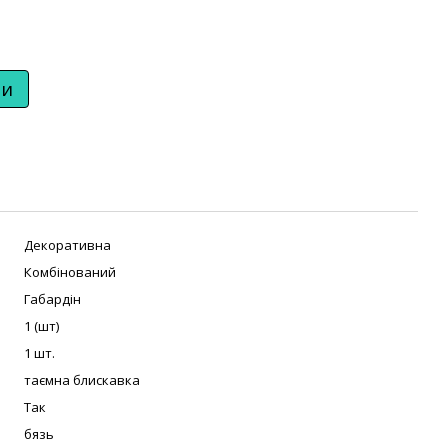
ти
Декоративна
Комбінований
Габардін
1 (шт)
1 шт.
таємна блискавка
Так
бязь