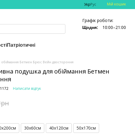
Мій кошик
Укр
Рус
Графік роботи:
10:00–21:00
Щодня:
сті
Патріотичні
я обіймання Бетмен Брюс Вейн двостороння
ивна подушка для обіймання Бетмен
оння
-1172
Написати відгук
грн
0х200см
30х60см
40х120см
50х170см