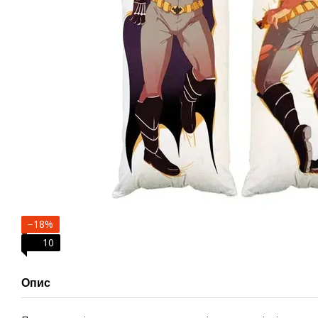
−18%
10
Опис