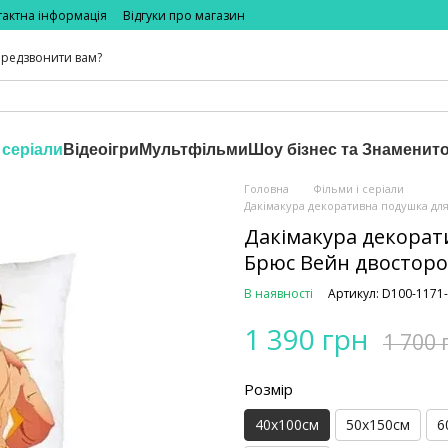
тактна інформація
Відгуки про магазин
редзвонити вам?
 серіали
Відеоігри
Мультфільми
Шоу бізнес та Знаменито
Головна
Фільми і серіали
Дакімакура декоративна подушка дл
Дакімакура декорат
Брюс Вейн двостор
В наявності
Артикул: D100-1171
1 390 грн
1 700 
Розмір
40х100см
50х150см
6