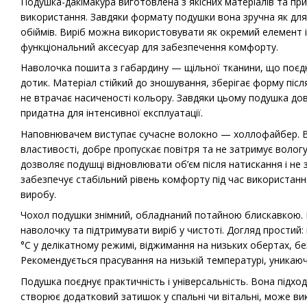
Подушка-дакімакура виготовлена з якісних матеріалів та п
використання. Завдяки формату подушки вона зручна як для с
обіймів. Виріб можна використовувати як окремий елемент і
функціональний аксесуар для забезпечення комфорту.
Наволочка пошита з габардину — щільної тканини, що поєдну
дотик. Матеріал стійкий до зношування, зберігає форму піс
не втрачає насиченості кольору. Завдяки цьому подушка довг
придатна для інтенсивної експлуатації.
Наповнювачем виступає сучасне волокно — холлофайбер. В
властивості, добре пропускає повітря та не затримує волог
дозволяє подушці відновлювати об’єм після натискання і не 
забезпечує стабільний рівень комфорту під час використан
виробу.
Чохол подушки знімний, обладнаний потайною блискавкою. 
наволочку та підтримувати виріб у чистоті. Догляд простий:
°C у делікатному режимі, віджимання на низьких обертах, бе
Рекомендується прасування на низькій температурі, уникаюч
Подушка поєднує практичність і універсальність. Вона підхо
створює додатковий затишок у спальні чи вітальні, може в