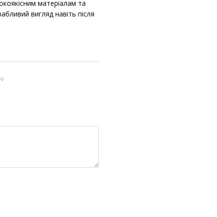
сокоякісним матеріалам та
вабливий вигляд навіть після
ою