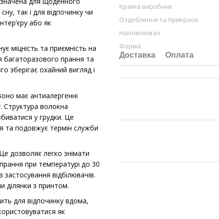
ризначена для щоденного
Країна виробник
ну, так і для відпочинку чи
Оздоблення та прикраси
нтер’єру або як
Наповнювач
Форма
є міцність та приємність на
Доставка
Оплата
ля багаторазового прання та
о зберігає охайний вигляд і
оно має антиалергенні
у. Структура волокна
збиватися у грудки. Це
ня та подовжує термін служби
Це дозволяє легко знімати
 прання при температурі до 30
з застосування відбілювачів.
и ділянки з принтом.
дить для відпочинку вдома,
икористовуватися як