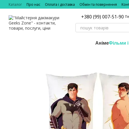
Перейти до основного контенту
Каталог
Про нас
Оплата і доставка
Обмін та повернення
Кон
+380 (99) 007-51-90
Пе
Аніме
Фільми і