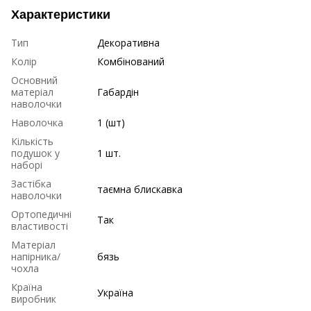
Характеристики
Тип
Декоративна
Колір
Комбінований
Основний
матеріал
Габардін
наволочки
Наволочка
1 (шт)
Кількість
подушок у
1 шт.
наборі
Застібка
таємна блискавка
наволочки
Ортопедичні
Так
властивості
Матеріал
напірника/
бязь
чохла
Країна
Україна
виробник