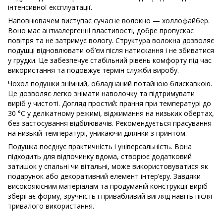
інтенсивної експлуатації.
Наповнювачем виступає сучасне волокно — холлофайбер.
Воно має антиалергенні властивості, добре пропускає
повітря та не затримує вологу. Структура волокна дозволяє
подушці відновлювати об’єм після натискання і не збиватися
у грудки. Це забезпечує стабільний рівень комфорту під час
використання та подовжує термін служби виробу.
Чохол подушки знімний, обладнаний потайною блискавкою.
Це дозволяє легко знімати наволочку та підтримувати
виріб у чистоті. Догляд простий: прання при температурі до
30 °C у делікатному режимі, віджимання на низьких обертах,
без застосування відбілювачів. Рекомендується прасування
на низькій температурі, уникаючи ділянки з принтом.
Подушка поєднує практичність і універсальність. Вона
підходить для відпочинку вдома, створює додатковий
затишок у спальні чи вітальні, може використовуватися як
подарунок або декоративний елемент інтер’єру. Завдяки
високоякісним матеріалам та продуманій конструкції виріб
зберігає форму, зручність і привабливий вигляд навіть після
тривалого використання.