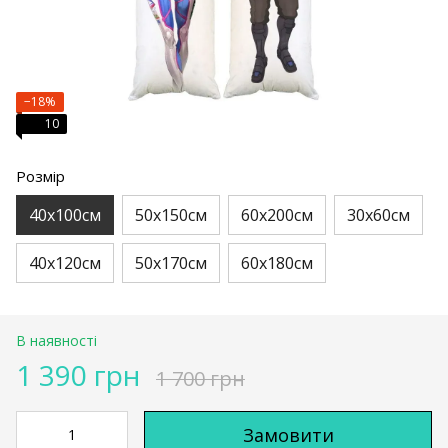
−18%
10
Розмір
40х100см
50х150см
60х200см
30х60см
40х120см
50х170см
60х180см
В наявності
1 390 грн
1 700 грн
Замовити