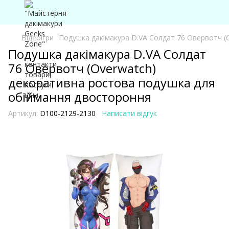
Відеоігри
Подушка дакімакура D.VA Солдат 76 Овервотч (
Подушка дакімакура D.VA Солдат
76 Овервотч (Overwatch)
декоративна ростова подушка для
обіймання двостороння
Артикул:
D100-2129-2130
Написати відгук