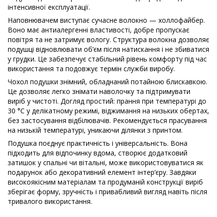
інтенсивної експлуатації.
Наповнювачем виступає сучасне волокно — холлофайбер.
Воно має антиалергенні властивості, добре пропускає
повітря та не затримує вологу. Структура волокна дозволяє
подушці відновлювати об’єм після натискання і не збиватися
у грудки. Це забезпечує стабільний рівень комфорту під час
використання та подовжує термін служби виробу.
Чохол подушки знімний, обладнаний потайною блискавкою.
Це дозволяє легко знімати наволочку та підтримувати
виріб у чистоті. Догляд простий: прання при температурі до
30 °C у делікатному режимі, віджимання на низьких обертах,
без застосування відбілювачів. Рекомендується прасування
на низькій температурі, уникаючи ділянки з принтом.
Подушка поєднує практичність і універсальність. Вона
підходить для відпочинку вдома, створює додатковий
затишок у спальні чи вітальні, може використовуватися як
подарунок або декоративний елемент інтер’єру. Завдяки
високоякісним матеріалам та продуманій конструкції виріб
зберігає форму, зручність і привабливий вигляд навіть після
тривалого використання.