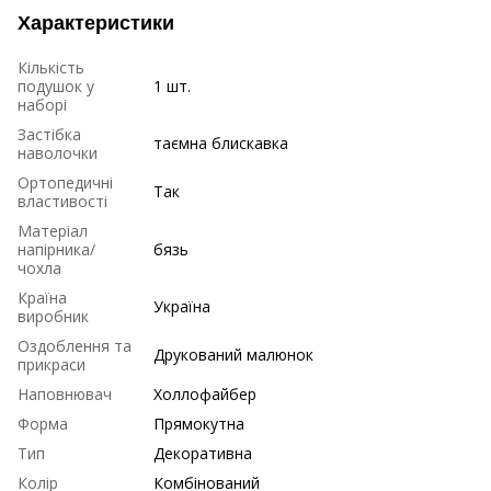
Характеристики
Кількість
подушок у
1 шт.
наборі
Застібка
таємна блискавка
наволочки
Ортопедичні
Так
властивості
Матеріал
напірника/
бязь
чохла
Країна
Україна
виробник
Оздоблення та
Друкований малюнок
прикраси
Наповнювач
Холлофайбер
Форма
Прямокутна
Тип
Декоративна
Колір
Комбінований