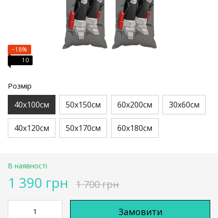
−18%
10
Розмір
40х100см
50х150см
60х200см
30х60см
40х120см
50х170см
60х180см
В наявності
1 390 грн
1 700 грн
Замовити