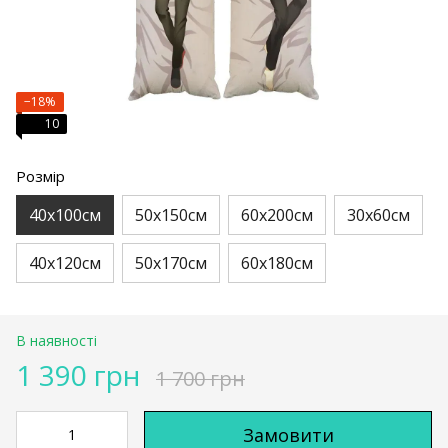
−18%
10
Розмір
40х100см
50х150см
60х200см
30х60см
40х120см
50х170см
60х180см
В наявності
1 390 грн
1 700 грн
Замовити