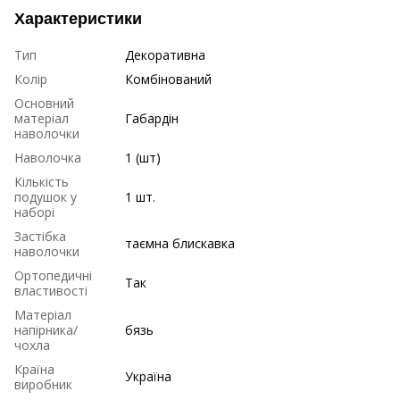
Характеристики
Тип
Декоративна
Колір
Комбінований
Основний
матеріал
Габардін
наволочки
Наволочка
1 (шт)
Кількість
подушок у
1 шт.
наборі
Застібка
таємна блискавка
наволочки
Ортопедичні
Так
властивості
Матеріал
напірника/
бязь
чохла
Країна
Україна
виробник