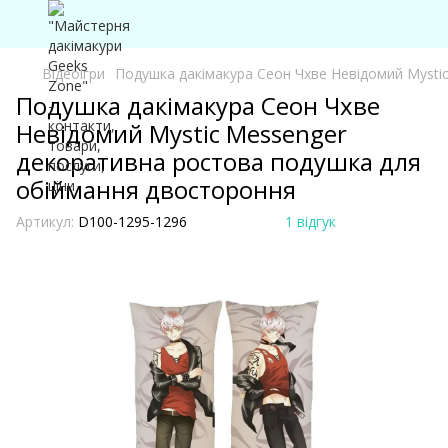
Відеоігри
Подушка дакімакура Сеон Чхве Невідомий Mysti
Подушка дакімакура Сеон Чхве
Невідомий Mystic Messenger
декоративна ростова подушка для
обіймання двостороння
Артикул:
D100-1295-1296
1 відгук