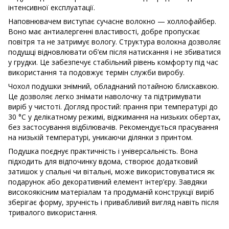
інтенсивної експлуатації.
Наповнювачем виступає сучасне волокно — холлофайбер.
Воно має антиалергенні властивості, добре пропускає
повітря та не затримує вологу. Структура волокна дозволяє
подушці відновлювати об’єм після натискання і не збиватися
у грудки. Це забезпечує стабільний рівень комфорту під час
використання та подовжує термін служби виробу.
Чохол подушки знімний, обладнаний потайною блискавкою.
Це дозволяє легко знімати наволочку та підтримувати
виріб у чистоті. Догляд простий: прання при температурі до
30 °C у делікатному режимі, віджимання на низьких обертах,
без застосування відбілювачів. Рекомендується прасування
на низькій температурі, уникаючи ділянки з принтом.
Подушка поєднує практичність і універсальність. Вона
підходить для відпочинку вдома, створює додатковий
затишок у спальні чи вітальні, може використовуватися як
подарунок або декоративний елемент інтер’єру. Завдяки
високоякісним матеріалам та продуманій конструкції виріб
зберігає форму, зручність і привабливий вигляд навіть після
тривалого використання.