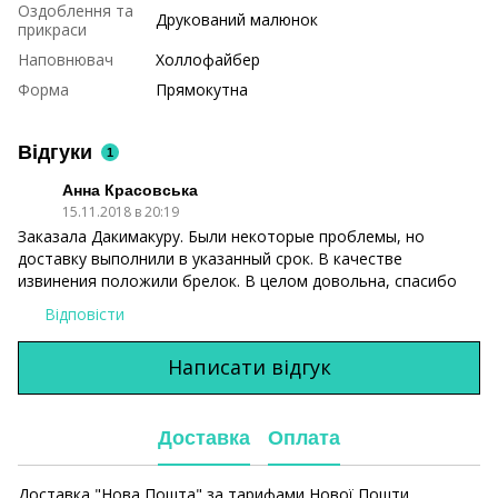
Оздоблення та
Друкований малюнок
прикраси
Наповнювач
Холлофайбер
Форма
Прямокутна
Відгуки
1
Анна Красовська
15.11.2018 в 20:19
Заказала Дакимакуру. Были некоторые проблемы, но
доставку выполнили в указанный срок. В качестве
извинения положили брелок. В целом довольна, спасибо
Відповісти
Написати відгук
Доставка
Оплата
Доставка "Нова Пошта" за тарифами Нової Пошти.