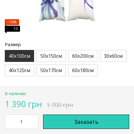
−18%
10
Размер
40х100см
50х150см
60х200см
30х60см
40х120см
50х170см
60х180см
В наличии
1 390 грн
1 700 грн
Заказать