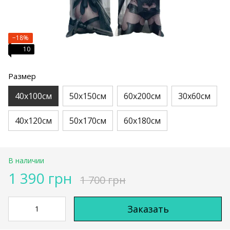
−18%
10
Размер
40х100см
50х150см
60х200см
30х60см
40х120см
50х170см
60х180см
В наличии
1 390 грн
1 700 грн
Заказать