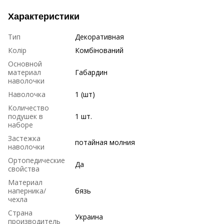
Характеристики
Тип
Декоративная
Колір
Комбінований
Основной
материал
Габардин
наволочки
Наволочка
1 (шт)
Количество
подушек в
1 шт.
наборе
Застежка
потайная молния
наволочки
Ортопедические
Да
свойства
Материал
наперника/
бязь
чехла
Страна
Украина
производитель