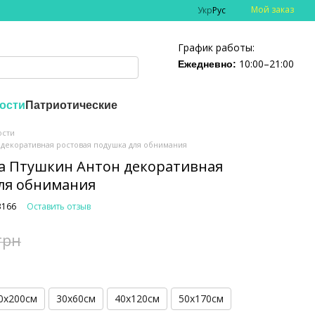
Мой заказ
Укр
Рус
График работы:
10:00–21:00
Ежедневно:
ости
Патриотические
ости
 декоративная ростовая подушка для обнимания
а Птушкин Антон декоративная
ля обнимания
3166
Оставить отзыв
грн
0х200см
30х60см
40х120см
50х170см