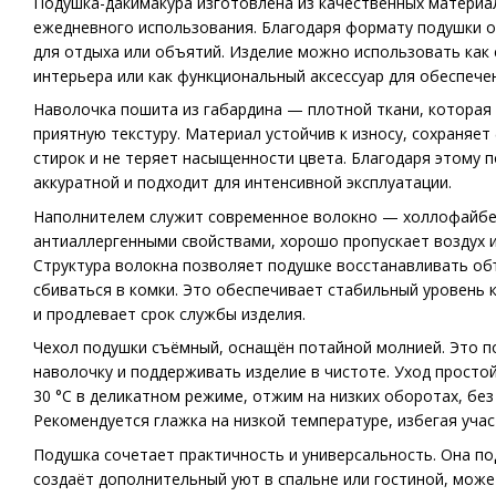
Подушка-дакимакура изготовлена из качественных материа
ежедневного использования. Благодаря формату подушки она
для отдыха или объятий. Изделие можно использовать как
интерьера или как функциональный аксессуар для обеспече
Наволочка пошита из габардина — плотной ткани, которая
приятную текстуру. Материал устойчив к износу, сохраняе
стирок и не теряет насыщенности цвета. Благодаря этому 
аккуратной и подходит для интенсивной эксплуатации.
Наполнителем служит современное волокно — холлофайбе
антиаллергенными свойствами, хорошо пропускает воздух и
Структура волокна позволяет подушке восстанавливать объ
сбиваться в комки. Это обеспечивает стабильный уровень
и продлевает срок службы изделия.
Чехол подушки съёмный, оснащён потайной молнией. Это п
наволочку и поддерживать изделие в чистоте. Уход простой
30 °C в деликатном режиме, отжим на низких оборотах, бе
Рекомендуется глажка на низкой температуре, избегая учас
Подушка сочетает практичность и универсальность. Она по
создаёт дополнительный уют в спальне или гостиной, може