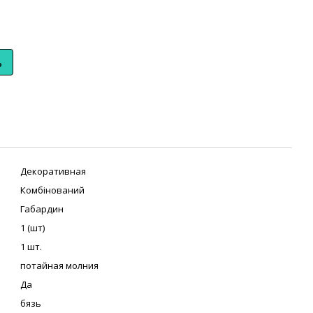
ь
Декоративная
Комбінований
Габардин
1 (шт)
1 шт.
потайная молния
Да
бязь