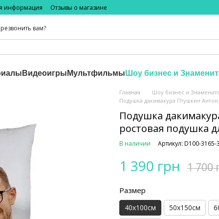
ая информация
Отзывы о магазине
резвонить вам?
риалы
Видеоигры
Мультфильмы
Шоу бизнес и Знаменит
Главная
Шоу бизнес и Знаменит
Подушка дакимакура Птушкин Антон
Подушка дакимакур
ростовая подушка д
В наличии
Артикул: D100-3165-
1 390 грн
1 700 
Размер
40х100см
50х150см
6