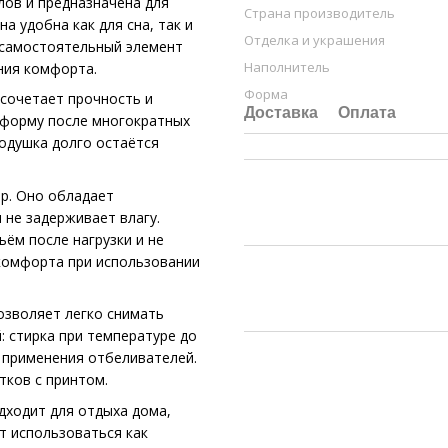
лов и предназначена для
Страна производитель
 удобна как для сна, так и
Отделка и украшения
 самостоятельный элемент
Наполнитель
ния комфорта.
Форма
 сочетает прочность и
Доставка
Оплата
т форму после многократных
подушка долго остаётся
р. Оно обладает
 не задерживает влагу.
ём после нагрузки и не
 комфорта при использовании
озволяет легко снимать
: стирка при температуре до
з применения отбеливателей.
тков с принтом.
дходит для отдыха дома,
т использоваться как