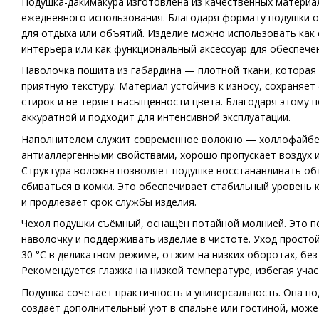
Подушка-дакимакура изготовлена из качественных материа
ежедневного использования. Благодаря формату подушки она
для отдыха или объятий. Изделие можно использовать как
интерьера или как функциональный аксессуар для обеспече
Наволочка пошита из габардина — плотной ткани, которая
приятную текстуру. Материал устойчив к износу, сохраняе
стирок и не теряет насыщенности цвета. Благодаря этому 
аккуратной и подходит для интенсивной эксплуатации.
Наполнителем служит современное волокно — холлофайбе
антиаллергенными свойствами, хорошо пропускает воздух и
Структура волокна позволяет подушке восстанавливать объ
сбиваться в комки. Это обеспечивает стабильный уровень
и продлевает срок службы изделия.
Чехол подушки съёмный, оснащён потайной молнией. Это п
наволочку и поддерживать изделие в чистоте. Уход простой
30 °C в деликатном режиме, отжим на низких оборотах, бе
Рекомендуется глажка на низкой температуре, избегая учас
Подушка сочетает практичность и универсальность. Она по
создаёт дополнительный уют в спальне или гостиной, може