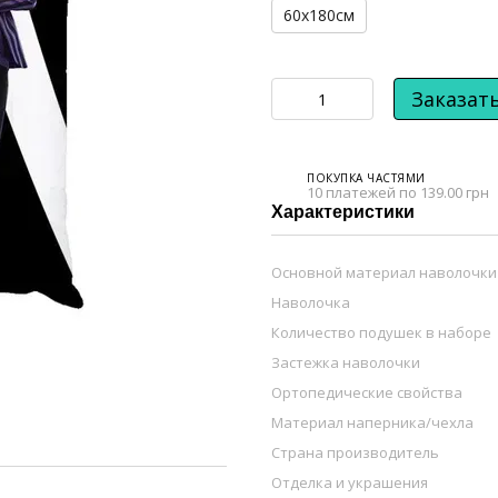
60х180см
Заказат
ПОКУПКА ЧАСТЯМИ
10 платежей по 139.00 грн
Характеристики
Основной материал наволочки
Наволочка
Количество подушек в наборе
Застежка наволочки
Ортопедические свойства
Материал наперника/чехла
Страна производитель
Отделка и украшения