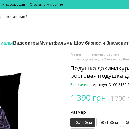
ая информация
Отзывы о магазине
резвонить вам?
риалы
Видеоигры
Мультфильмы
Шоу бизнес и Знаменит
Главная
Фильмы и сериалы
Подушка дакимакура Wednesday Вен
Подушка дакимакур
ростовая подушка д
В наличии
Артикул: D100-2189-
1 390 грн
1 700 
Размер
40х100см
50х150см
6