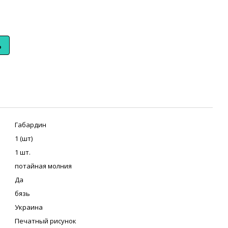
ь
Габардин
1 (шт)
1 шт.
потайная молния
Да
бязь
Украина
Печатный рисунок