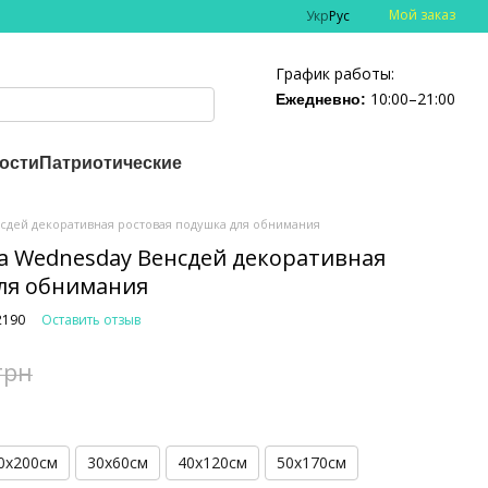
Мой заказ
Укр
Рус
График работы:
10:00–21:00
Ежедневно:
ости
Патриотические
сдей декоративная ростовая подушка для обнимания
а Wednesday Венсдей декоративная
ля обнимания
2190
Оставить отзыв
грн
0х200см
30х60см
40х120см
50х170см