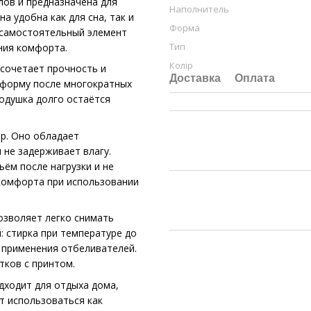
лов и предназначена для
Наполнитель
 удобна как для сна, так и
Форма
 самостоятельный элемент
Тип
ния комфорта.
Колір
 сочетает прочность и
Доставка
Оплата
т форму после многократных
подушка долго остаётся
р. Оно обладает
 не задерживает влагу.
ём после нагрузки и не
 комфорта при использовании
озволяет легко снимать
: стирка при температуре до
з применения отбеливателей.
тков с принтом.
дходит для отдыха дома,
т использоваться как