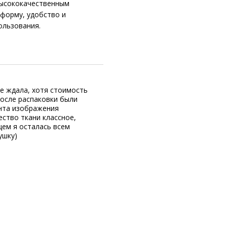
высококачественным
 форму, удобство и
ользования.
не ждала, хотя стоимость
после распаковки были
инта изображения
ество ткани классное,
щем я осталась всем
ушку)