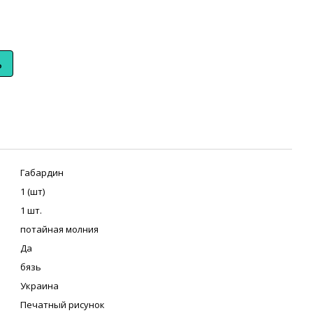
ь
Габардин
1 (шт)
1 шт.
потайная молния
Да
бязь
Украина
Печатный рисунок