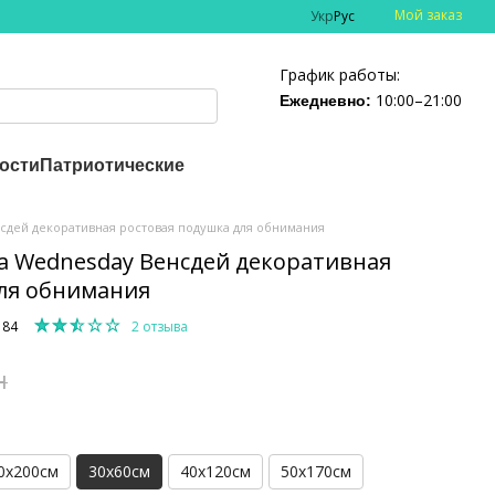
Мой заказ
Укр
Рус
График работы:
10:00–21:00
Ежедневно:
ости
Патриотические
сдей декоративная ростовая подушка для обнимания
а Wednesday Венсдей декоративная
ля обнимания
184
2 отзыва
н
0х200см
30х60см
40х120см
50х170см