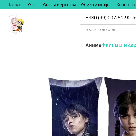
Перейти к основному контенту
Каталог
О нас
Оплата и доставка
Обмен и возврат
Контактн
+380 (99) 007-51-90
Пе
Аниме
Фильмы и се