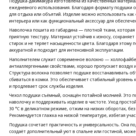
Подушка-дакимакура изготовлена из качественных материа
ежедневного использования. Благодаря формату подушки она
для отдыха или объятий. Изделие можно использовать как
интерьера или как функциональный аксессуар для обеспече
Наволочка пошита из габардина — плотной ткани, которая
приятную текстуру. Материал устойчив к износу, сохраняе
стирок и не теряет насыщенности цвета. Благодаря этому 
аккуратной и подходит для интенсивной эксплуатации.
Наполнителем служит современное волокно — холлофайбе
антиаллергенными свойствами, хорошо пропускает воздух и
Структура волокна позволяет подушке восстанавливать объ
сбиваться в комки. Это обеспечивает стабильный уровень
и продлевает срок службы изделия.
Чехол подушки съёмный, оснащён потайной молнией. Это п
наволочку и поддерживать изделие в чистоте. Уход простой
30 °C в деликатном режиме, отжим на низких оборотах, бе
Рекомендуется глажка на низкой температуре, избегая учас
Подушка сочетает практичность и универсальность. Она по
создаёт дополнительный уют в спальне или гостиной, може