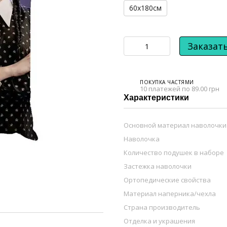
60х180см
Заказат
ПОКУПКА ЧАСТЯМИ
10 платежей по 89.00 грн
Характеристики
Основной материал наволочки
Наволочка
Количество подушек в наборе
Застежка наволочки
Ортопедические свойства
Материал наперника/чехла
Страна производитель
Отделка и украшения