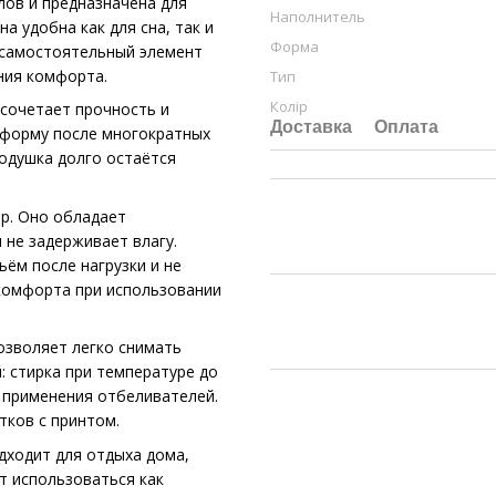
лов и предназначена для
Наполнитель
 удобна как для сна, так и
Форма
 самостоятельный элемент
ния комфорта.
Тип
Колір
 сочетает прочность и
Доставка
Оплата
т форму после многократных
подушка долго остаётся
р. Оно обладает
 не задерживает влагу.
ём после нагрузки и не
 комфорта при использовании
озволяет легко снимать
: стирка при температуре до
з применения отбеливателей.
тков с принтом.
дходит для отдыха дома,
т использоваться как