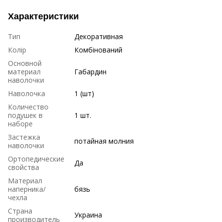
Характеристики
Тип
Декоративная
Колір
Комбінований
Основной
материал
Габардин
наволочки
Наволочка
1 (шт)
Количество
подушек в
1 шт.
наборе
Застежка
потайная молния
наволочки
Ортопедические
Да
свойства
Материал
наперника/
бязь
чехла
Страна
Украина
производитель