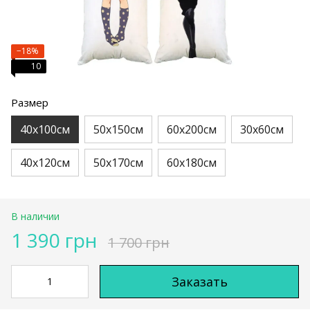
−18%
10
Размер
40х100см
50х150см
60х200см
30х60см
40х120см
50х170см
60х180см
В наличии
1 390 грн
1 700 грн
Заказать