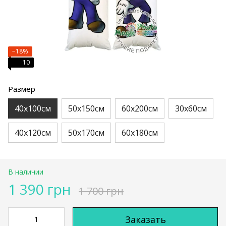
−18%
10
Размер
40х100см
50х150см
60х200см
30х60см
40х120см
50х170см
60х180см
В наличии
1 390 грн
1 700 грн
Заказать