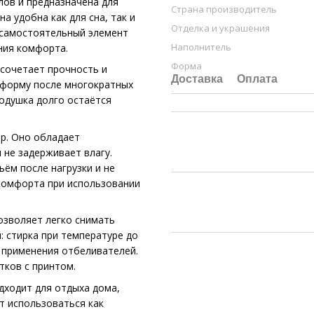
лов и предназначена для
Страна производитель
 удобна как для сна, так и
Отделка и украшения
 самостоятельный элемент
Наполнитель
ния комфорта.
Форма
 сочетает прочность и
Доставка
Оплата
т форму после многократных
подушка долго остаётся
р. Оно обладает
 не задерживает влагу.
ём после нагрузки и не
 комфорта при использовании
озволяет легко снимать
: стирка при температуре до
з применения отбеливателей.
тков с принтом.
дходит для отдыха дома,
т использоваться как