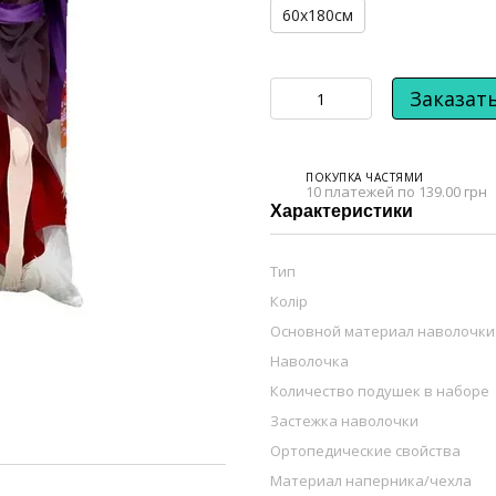
60х180см
Заказат
ПОКУПКА ЧАСТЯМИ
10 платежей по 139.00 грн
Характеристики
Тип
Колір
Основной материал наволочки
Наволочка
Количество подушек в наборе
Застежка наволочки
Ортопедические свойства
Материал наперника/чехла