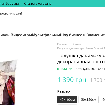
ая информация
Отзывы о магазине
резвонить вам?
риалы
Видеоигры
Мультфильмы
Шоу бизнес и Знаменит
Главная
Аниме
Подушка дакимакура Нянко Сэнсей 
Подушка дакимакур
декоративная росто
В наличии
Артикул: D100-1647-
1 390 грн
1 700 
Размер
40х100см
50х150см
6