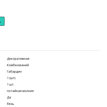
ь
Декоративная
Комбінований
Габардин
1 (шт)
1 шт.
потайная молния
Да
бязь