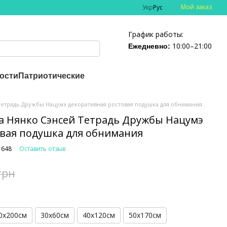
Мой заказ
Укр
Рус
График работы:
10:00–21:00
Ежедневно:
ости
Патриотические
Тетрадь Дружбы Нацумэ декоративная ростовая подушка для обнимания
а Нянко Сэнсей Тетрадь Дружбы Нацумэ
вая подушка для обнимания
1648
Оставить отзыв
грн
0х200см
30х60см
40х120см
50х170см