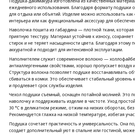
Подушка-дакимакура изготовлена из качественных материа
ежедневного использования. Благодаря формату подушки она
для отдыха или объятий. Изделие можно использовать как
интерьера или как функциональный аксессуар для обеспече
Наволочка пошита из габардина — плотной ткани, которая
приятную текстуру. Материал устойчив к износу, сохраняе
стирок и не теряет насыщенности цвета. Благодаря этому 
аккуратной и подходит для интенсивной эксплуатации.
Наполнителем служит современное волокно — холлофайбе
антиаллергенными свойствами, хорошо пропускает воздух и
Структура волокна позволяет подушке восстанавливать объ
сбиваться в комки. Это обеспечивает стабильный уровень
и продлевает срок службы изделия.
Чехол подушки съёмный, оснащён потайной молнией. Это п
наволочку и поддерживать изделие в чистоте. Уход простой
30 °C в деликатном режиме, отжим на низких оборотах, бе
Рекомендуется глажка на низкой температуре, избегая учас
Подушка сочетает практичность и универсальность. Она по
создаёт дополнительный уют в спальне или гостиной, може