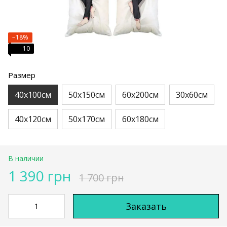
−18%
10
Размер
40х100см
50х150см
60х200см
30х60см
40х120см
50х170см
60х180см
В наличии
1 390 грн
1 700 грн
Заказать