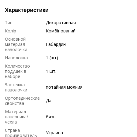
Характеристики
Тип
Декоративная
Колір
Комбінований
Основной
материал
Габардин
наволочки
Наволочка
1 (шт)
Количество
подушек в
1 шт.
наборе
Застежка
потайная молния
наволочки
Ортопедические
Да
свойства
Материал
наперника/
бязь
чехла
Страна
Украина
производитель