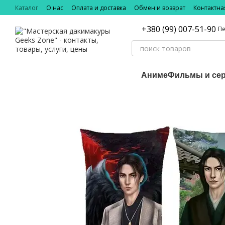
Перейти к основному контенту
Каталог
О нас
Оплата и доставка
Обмен и возврат
Контактн
+380 (99) 007-51-90
Пе
Аниме
Фильмы и се