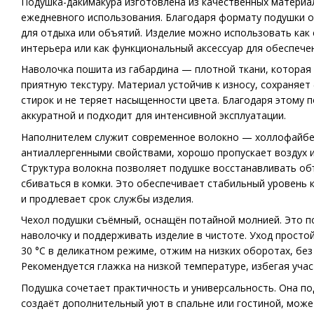
Подушка-дакимакура изготовлена из качественных материа
ежедневного использования. Благодаря формату подушки она
для отдыха или объятий. Изделие можно использовать как
интерьера или как функциональный аксессуар для обеспече
Наволочка пошита из габардина — плотной ткани, которая
приятную текстуру. Материал устойчив к износу, сохраняе
стирок и не теряет насыщенности цвета. Благодаря этому 
аккуратной и подходит для интенсивной эксплуатации.
Наполнителем служит современное волокно — холлофайбе
антиаллергенными свойствами, хорошо пропускает воздух и
Структура волокна позволяет подушке восстанавливать объ
сбиваться в комки. Это обеспечивает стабильный уровень
и продлевает срок службы изделия.
Чехол подушки съёмный, оснащён потайной молнией. Это п
наволочку и поддерживать изделие в чистоте. Уход простой
30 °C в деликатном режиме, отжим на низких оборотах, бе
Рекомендуется глажка на низкой температуре, избегая учас
Подушка сочетает практичность и универсальность. Она по
создаёт дополнительный уют в спальне или гостиной, може