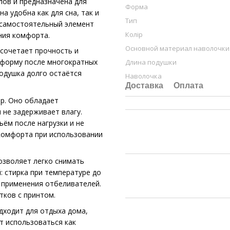
лов и предназначена для
Форма
 удобна как для сна, так и
Тип
 самостоятельный элемент
Колір
ния комфорта.
Основной материал наволочки
 сочетает прочность и
т форму после многократных
Длина подушки
подушка долго остаётся
Наволочка
Доставка
Оплата
р. Оно обладает
 не задерживает влагу.
ём после нагрузки и не
 комфорта при использовании
озволяет легко снимать
: стирка при температуре до
з применения отбеливателей.
тков с принтом.
дходит для отдыха дома,
т использоваться как