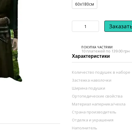
60х180см
Заказат
ПОКУПКА ЧАСТЯМИ
10 платежей по 139.00 грн
Характеристики
Количество подушек в наборе
Застежка наволочки
Ширина подушки
Ортопедические свойства
Материал наперника/чехла
Страна производитель
Отделка и украшения
Наполнитель