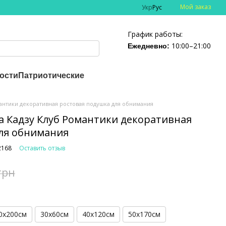
Мой заказ
Укр
Рус
График работы:
10:00–21:00
Ежедневно:
ости
Патриотические
антики декоративная ростовая подушка для обнимания
 Кадзу Клуб Романтики декоративная
ля обнимания
2168
Оставить отзыв
грн
0х200см
30х60см
40х120см
50х170см