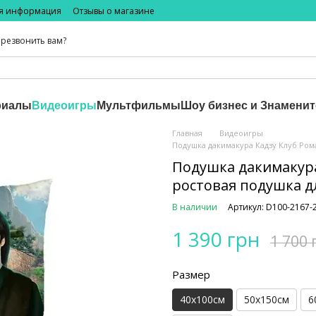
ая информация
Отзывы о магазине
резвонить вам?
риалы
Видеоигры
Мультфильмы
Шоу бизнес и Знаменит
Главная
Видеоигры
Подушка дакимакура Кадзу Клуб Ром
Подушка дакимакура
ростовая подушка д
В наличии
Артикул: D100-2167-
1 390 грн
1 700 
Размер
40х100см
50х150см
6