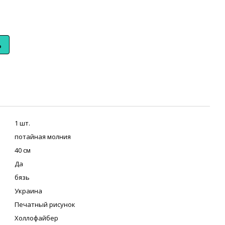
ь
1 шт.
потайная молния
40 см
Да
бязь
Украина
Печатный рисунок
Холлофайбер