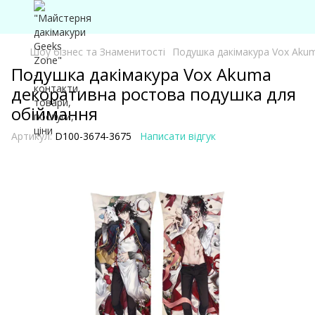
Шоу бізнес та Знаменитості
Подушка дакімакура Vox Aku
Подушка дакімакура Vox Akuma
декоративна ростова подушка для
обіймання
Артикул:
D100-3674-3675
Написати відгук