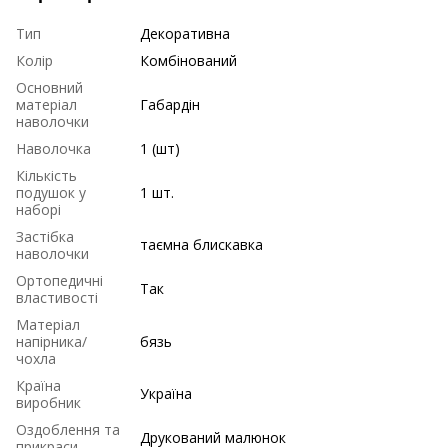
Тип
Декоративна
Колір
Комбінований
Основний
матеріал
Габардін
наволочки
Наволочка
1 (шт)
Кількість
подушок у
1 шт.
наборі
Застібка
таємна блискавка
наволочки
Ортопедичні
Так
властивості
Матеріал
напірника/
бязь
чохла
Країна
Україна
виробник
Оздоблення та
Друкований малюнок
прикраси