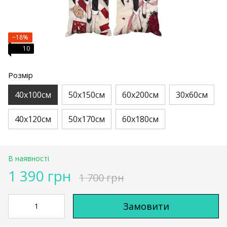
−18%
10
Розмір
40х100см
50х150см
60х200см
30х60см
40х120см
50х170см
60х180см
В наявності
1 390 грн
1 700 грн
Замовити