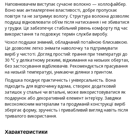
Наповнювачем виступає сучасне волокно — холлофайбер.
Воно має антиалергенні властивості, добре пропускає
повітря та не затримує вологу. Структура волокна дозволяє
подушці відновлювати об’єм після натискання і не збиватися
у грудки. Це забезпечує стабільний рівень комфорту під час
використання та подовжує термін служби виробу.
Чохол подушки знімний, обладнаний потайною блискавкою.
Це дозволяє легко знімати наволочку та підтримувати
виріб у чистоті. Догляд простий: прання при температурі до
30 °C у делікатному режимі, віджимання на низьких обертах,
без застосування відбілювачів. Рекомендується прасування
на низькій температурі, уникаючи ділянки з принтом.
Подушка поєднує практичність і універсальність. Вона
підходить для відпочинку вдома, створює додатковий
затишок у спальні чи вітальні, може використовуватися як
подарунок або декоративний елемент інтер’єру. Завдяки
високоякісним матеріалам та продуманій конструкції виріб
зберігає форму, зручність і привабливий вигляд навіть після
тривалого використання.
Характеристики