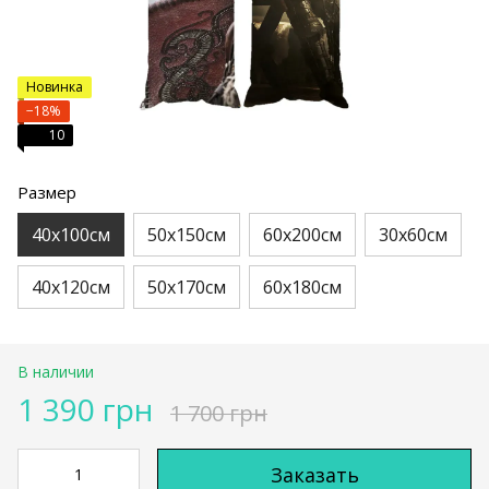
Новинка
−18%
10
Размер
40х100см
50х150см
60х200см
30х60см
40х120см
50х170см
60х180см
В наличии
1 390 грн
1 700 грн
Заказать