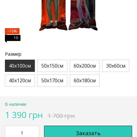
−18%
10
Размер
40х100см
50х150см
60х200см
30х60см
40х120см
50х170см
60х180см
В наличии
1 390 грн
1 700 грн
Заказать