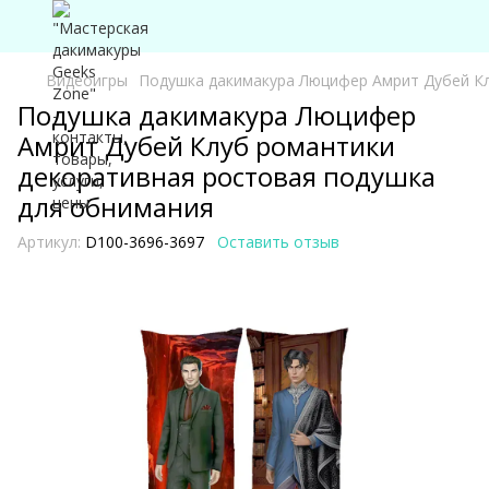
Видеоигры
Подушка дакимакура Люцифер Амрит Дубей Кл
Подушка дакимакура Люцифер
Амрит Дубей Клуб романтики
декоративная ростовая подушка
для обнимания
Артикул:
D100-3696-3697
Оставить отзыв