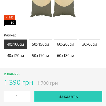
−18%
10
Размер
40х100см
50х150см
60х200см
30х60см
40х120см
50х170см
60х180см
В наличии
1 390 грн
1 700 грн
Заказать