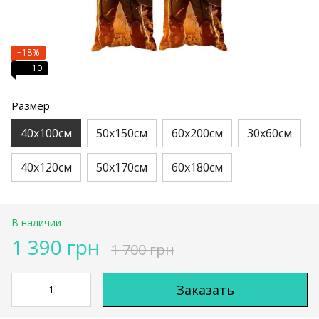
−18%
10
Размер
40х100см
50х150см
60х200см
30х60см
40х120см
50х170см
60х180см
В наличии
1 390 грн
1 700 грн
Заказать