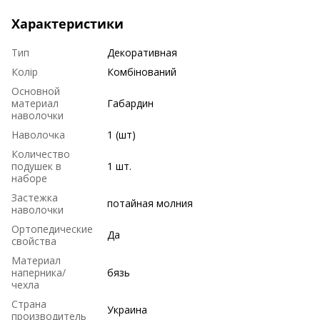
Характеристики
Тип
Декоративная
Колір
Комбінований
Основной
материал
Габардин
наволочки
Наволочка
1 (шт)
Количество
подушек в
1 шт.
наборе
Застежка
потайная молния
наволочки
Ортопедические
Да
свойства
Материал
наперника/
бязь
чехла
Страна
Украина
производитель