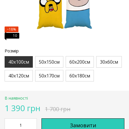
−18%
10
Розмір
40х100см
50х150см
60х200см
30х60см
40х120см
50х170см
60х180см
В наявності
1 390 грн
1 700 грн
Замовити