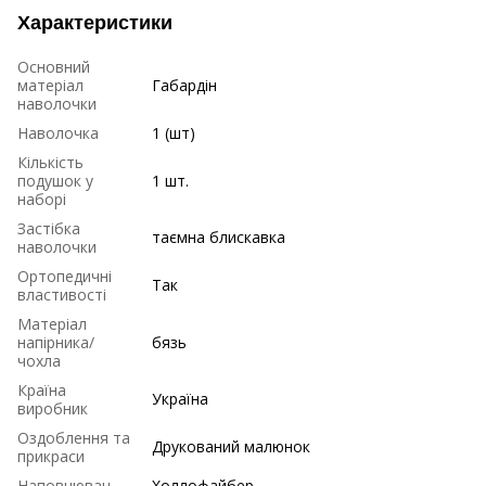
Характеристики
Основний
матеріал
Габардін
наволочки
Наволочка
1 (шт)
Кількість
подушок у
1 шт.
наборі
Застібка
таємна блискавка
наволочки
Ортопедичні
Так
властивості
Матеріал
напірника/
бязь
чохла
Країна
Україна
виробник
Оздоблення та
Друкований малюнок
прикраси
Наповнювач
Холлофайбер