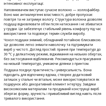
інтенсивної експлуатації.
Наповнювачем виступає сучасне волокно — холлофайбер.
Воно має антиалергенні властивості, добре пропускає
повітря та не затримує вологу. Структура волокна дозволяє
подушці відновлювати об’єм після натискання і не збиватися
у грудки. Це забезпечує стабільний рівень комфорту під час
використання та подовжує термін служби виробу.
Чохол подушки знімний, обладнаний потайною блискавкою.
Це дозволяє легко знімати наволочку та підтримувати
виріб у чистоті. Догляд простий: прання при температурі до
30 °C у делікатному режимі, віджимання на низьких обертах,
без застосування відбілювачів. Рекомендується прасування
на низькій температурі, уникаючи ділянки з принтом.
Подушка поєднує практичність і універсальність. Вона
підходить для відпочинку вдома, створює додатковий
затишок у спальні чи вітальні, може використовуватися як
подарунок або декоративний елемент інтер’єру. Завдяки
високоякісним матеріалам та продуманій конструкції виріб
зберігає форму, зручність і привабливий вигляд навіть після
тривалого використання.