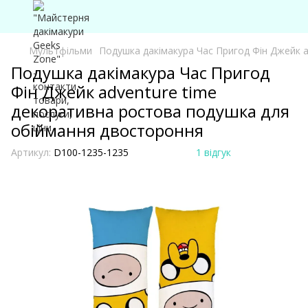
Мультфільми
Подушка дакімакура Час Пригод Фін Джейк 
Подушка дакімакура Час Пригод
Фін Джейк adventure time
декоративна ростова подушка для
обіймання двостороння
Артикул:
D100-1235-1235
1 відгук