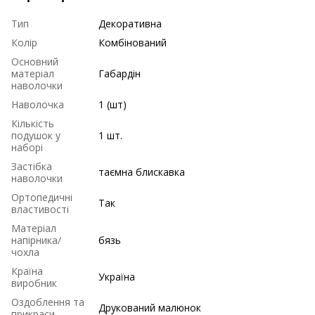
Тип
Декоративна
Колір
Комбінований
Основний
матеріал
Габардін
наволочки
Наволочка
1 (шт)
Кількість
подушок у
1 шт.
наборі
Застібка
таємна блискавка
наволочки
Ортопедичні
Так
властивості
Матеріал
напірника/
бязь
чохла
Країна
Україна
виробник
Оздоблення та
Друкований малюнок
прикраси