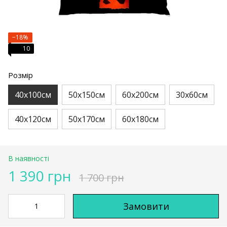
−18%
10
Розмір
40х100см
50х150см
60х200см
30х60см
40х120см
50х170см
60х180см
В наявності
1 390 грн
1 700 грн
Замовити