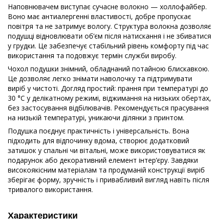
Наповнювачем виступає сучасне волокно — холлофайбер.
Воно має антиалергенні властивості, добре пропускає
повітря та не затримує вологу. Структура волокна дозволяє
подушці відновлювати об’єм після натискання і не збиватися
у грудки. Це забезпечує стабільний рівень комфорту під час
використання та подовжує термін служби виробу.
Чохол подушки знімний, обладнаний потайною блискавкою.
Це дозволяє легко знімати наволочку та підтримувати
виріб у чистоті. Догляд простий: прання при температурі до
30 °C у делікатному режимі, віджимання на низьких обертах,
без застосування відбілювачів. Рекомендується прасування
на низькій температурі, уникаючи ділянки з принтом.
Подушка поєднує практичність і універсальність. Вона
підходить для відпочинку вдома, створює додатковий
затишок у спальні чи вітальні, може використовуватися як
подарунок або декоративний елемент інтер’єру. Завдяки
високоякісним матеріалам та продуманій конструкції виріб
зберігає форму, зручність і привабливий вигляд навіть після
тривалого використання.
Характеристики