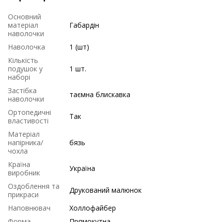
Основний
матеріал
Габардін
наволочки
Наволочка
1 (шт)
Кількість
подушок у
1 шт.
наборі
Застібка
таємна блискавка
наволочки
Ортопедичні
Так
властивості
Матеріал
напірника/
бязь
чохла
Країна
Україна
виробник
Оздоблення та
Друкований малюнок
прикраси
Наповнювач
Холлофайбер
Форма
Прямокутна