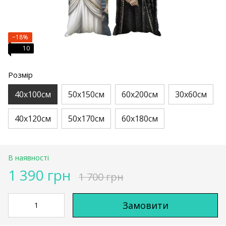
−18%
10
Розмір
40х100см
50х150см
60х200см
30х60см
40х120см
50х170см
60х180см
В наявності
1 390 грн
1 700 грн
Замовити