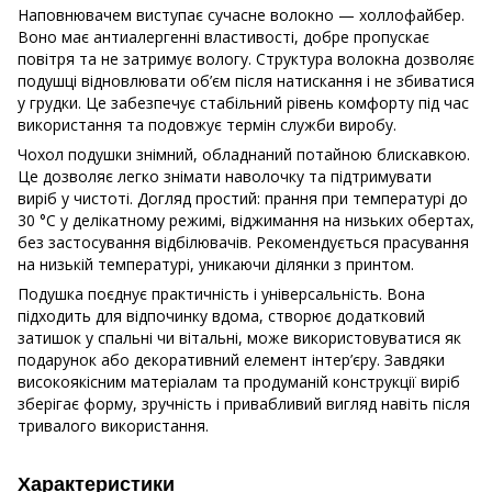
Наповнювачем виступає сучасне волокно — холлофайбер.
Воно має антиалергенні властивості, добре пропускає
повітря та не затримує вологу. Структура волокна дозволяє
подушці відновлювати об’єм після натискання і не збиватися
у грудки. Це забезпечує стабільний рівень комфорту під час
використання та подовжує термін служби виробу.
Чохол подушки знімний, обладнаний потайною блискавкою.
Це дозволяє легко знімати наволочку та підтримувати
виріб у чистоті. Догляд простий: прання при температурі до
30 °C у делікатному режимі, віджимання на низьких обертах,
без застосування відбілювачів. Рекомендується прасування
на низькій температурі, уникаючи ділянки з принтом.
Подушка поєднує практичність і універсальність. Вона
підходить для відпочинку вдома, створює додатковий
затишок у спальні чи вітальні, може використовуватися як
подарунок або декоративний елемент інтер’єру. Завдяки
високоякісним матеріалам та продуманій конструкції виріб
зберігає форму, зручність і привабливий вигляд навіть після
тривалого використання.
Характеристики