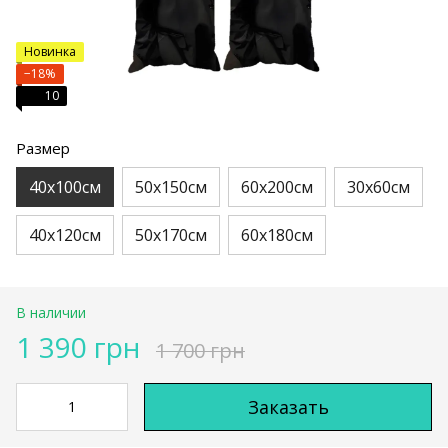
Новинка
−18%
10
Размер
40х100см
50х150см
60х200см
30х60см
40х120см
50х170см
60х180см
В наличии
1 390 грн
1 700 грн
Заказать