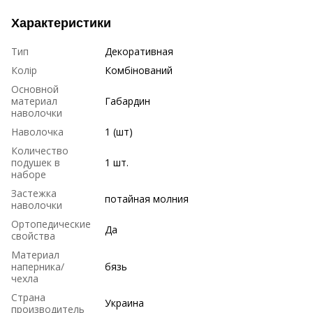
Характеристики
Тип
Декоративная
Колір
Комбінований
Основной
материал
Габардин
наволочки
Наволочка
1 (шт)
Количество
подушек в
1 шт.
наборе
Застежка
потайная молния
наволочки
Ортопедические
Да
свойства
Материал
наперника/
бязь
чехла
Страна
Украина
производитель