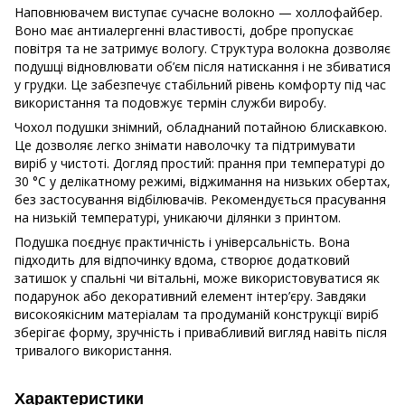
Наповнювачем виступає сучасне волокно — холлофайбер.
Воно має антиалергенні властивості, добре пропускає
повітря та не затримує вологу. Структура волокна дозволяє
подушці відновлювати об’єм після натискання і не збиватися
у грудки. Це забезпечує стабільний рівень комфорту під час
використання та подовжує термін служби виробу.
Чохол подушки знімний, обладнаний потайною блискавкою.
Це дозволяє легко знімати наволочку та підтримувати
виріб у чистоті. Догляд простий: прання при температурі до
30 °C у делікатному режимі, віджимання на низьких обертах,
без застосування відбілювачів. Рекомендується прасування
на низькій температурі, уникаючи ділянки з принтом.
Подушка поєднує практичність і універсальність. Вона
підходить для відпочинку вдома, створює додатковий
затишок у спальні чи вітальні, може використовуватися як
подарунок або декоративний елемент інтер’єру. Завдяки
високоякісним матеріалам та продуманій конструкції виріб
зберігає форму, зручність і привабливий вигляд навіть після
тривалого використання.
Характеристики