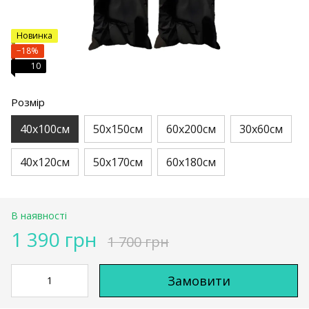
Новинка
−18%
10
Розмір
40х100см
50х150см
60х200см
30х60см
40х120см
50х170см
60х180см
В наявності
1 390 грн
1 700 грн
Замовити