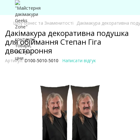
Шоу бізнес та Знаменитості
Дакімакура декоративна поду
Дакімакура декоративна подушка
для обіймання Степан Гіга
двостороння
Артикул:
D100-5010-5010
Написати відгук