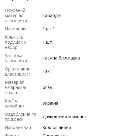
Основний
матеріал
Габардін
наволочки
Наволочка
1 (шт)
Кількість
подушок у
1 шт.
наборі
Застібка
таємна блискавка
наволочки
Ортопедичні
Так
властивості
Матеріал
напірника/
бязь
чохла
Країна
Україна
виробник
Оздоблення та
Друкований малюнок
прикраси
Наповнювач
Холлофайбер
Форма
Прямокутна